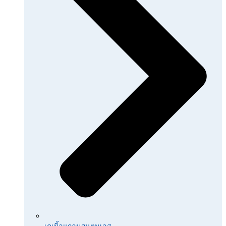
เคเบิ้ลแกลนสแตนเลส