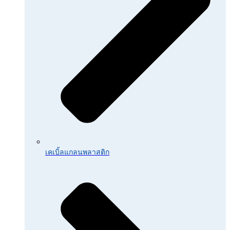
เคเบิ้ลแกลนพลาสติก