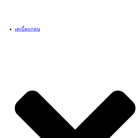
เคเบิ้ลแกลน