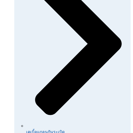
เคเบิ้ลแกลนกันระเบิด