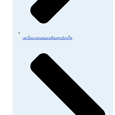
เคเบิ้ลแกลนทองเหลืองชุบนิกเกิ้ล