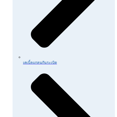
เคเบิ้ลแกลนกันระเบิด