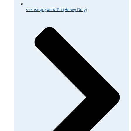
รางกระดูกงูพลาสติก (Heavy Duty)