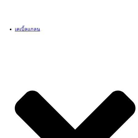
เคเบิ้ลแกลน