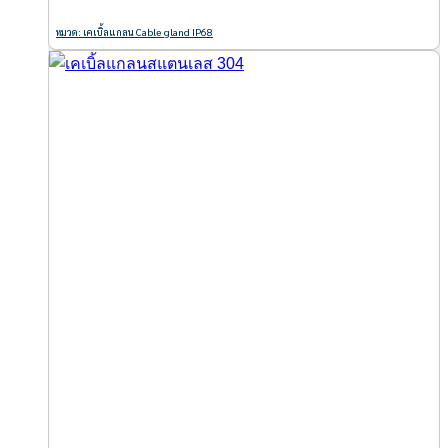
หมวด: เคเบิ้ลแกลน Cable gland IP68