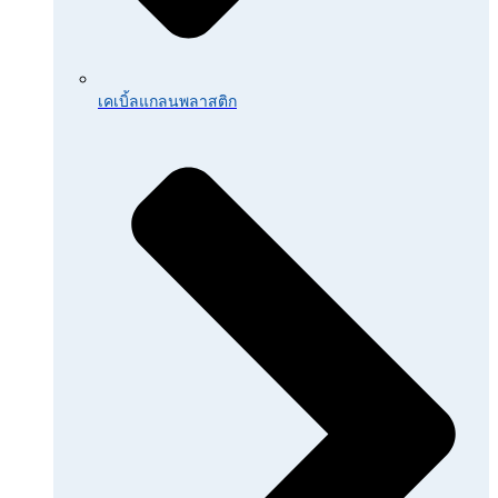
เคเบิ้ลแกลนพลาสติก