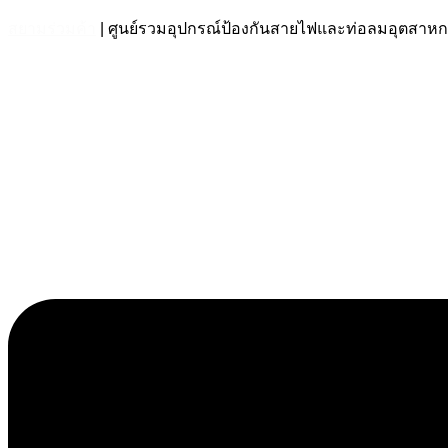
สยามร่วมค้า
| ศูนย์รวมอุปกรณ์ป้องกันสายไฟและท่อลมอุตส