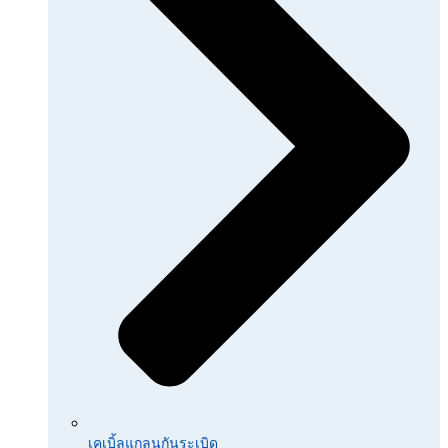
เคเบิ้ลแกลนกันระเบิด