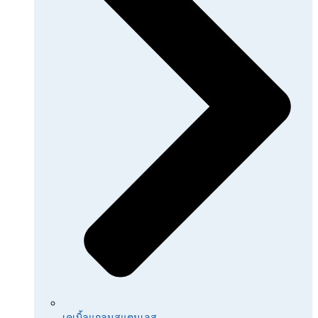
เคเบิ้ลแกลนสแตนเลส