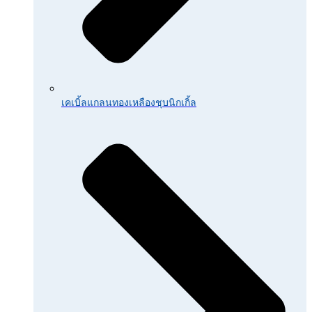
เคเบิ้ลแกลนทองเหลืองชุบนิกเกิ้ล