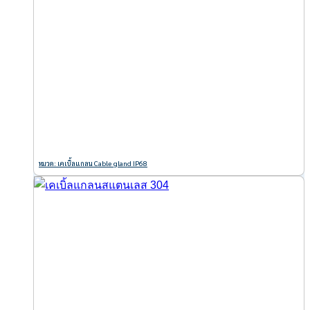
หมวด: เคเบิ้ลแกลน Cable gland IP68