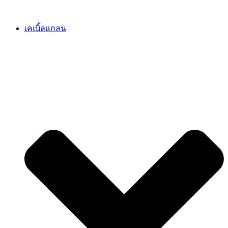
เคเบิ้ลแกลน