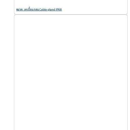
หมวด: เคเบิ้ลแกลน Cable gland IP68