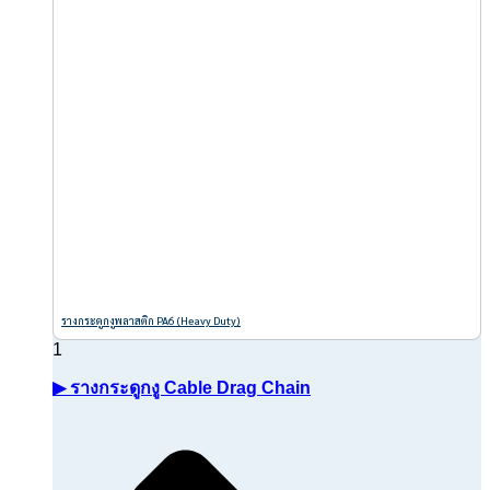
รางกระดูกงูพลาสติก PA6 (Heavy Duty)
▶ รางกระดูกงู Cable Drag Chain