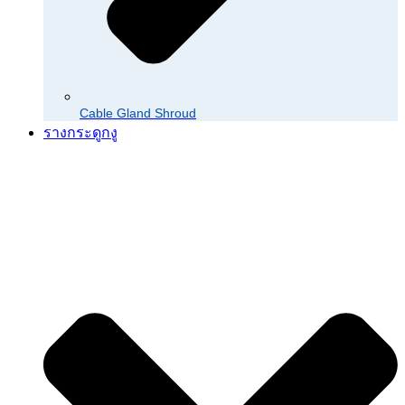
Cable Gland Shroud
รางกระดูกงู