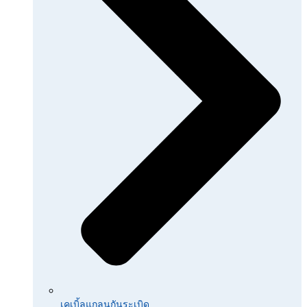
เคเบิ้ลแกลนกันระเบิด