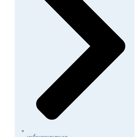
เคเบิ้ลแกลนสแตนเลส