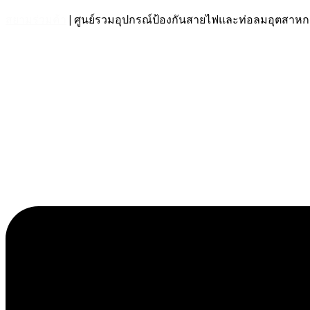
สยามร่วมค้า
| ศูนย์รวมอุปกรณ์ป้องกันสายไฟและท่อลมอุตส