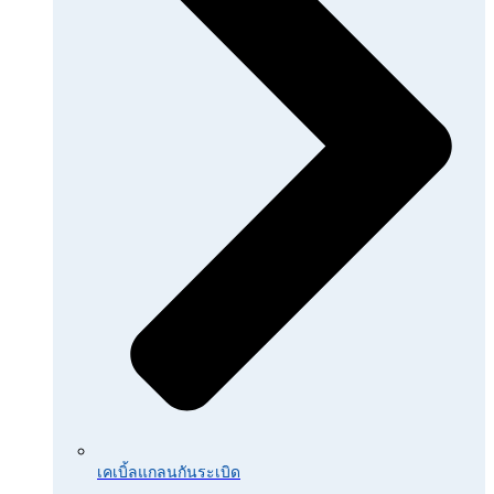
เคเบิ้ลแกลนกันระเบิด