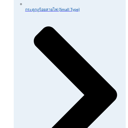
กระดูกงูร้อยสายไฟ (Small Type)