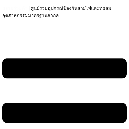
สยามร่วมค้า
| ศูนย์รวมอุปกรณ์ป้องกันสายไฟและท่อลม
อุตสาหกรรมมาตรฐานสากล