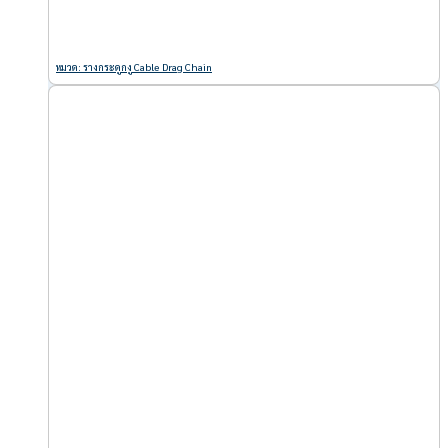
หมวด: รางกระดูกงู Cable Drag Chain