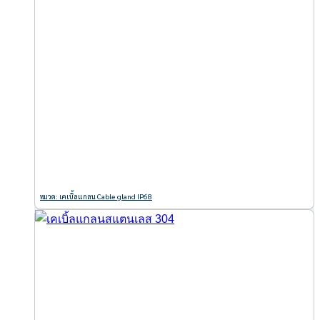
หมวด: เคเบิ้ลแกลน Cable gland IP68