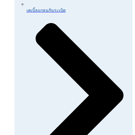
เคเบิ้ลแกลนกันระเบิด