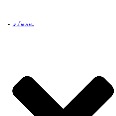
เคเบิ้ลแกลน