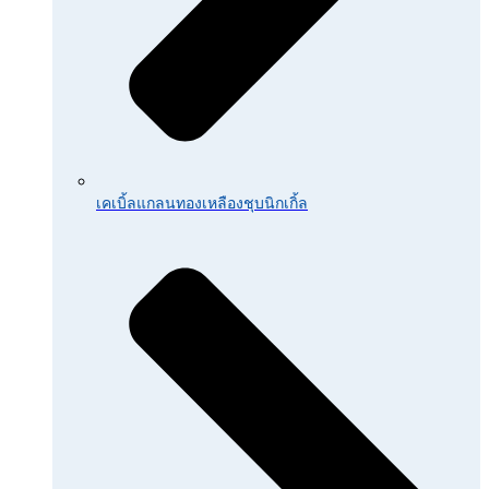
เคเบิ้ลแกลนทองเหลืองชุบนิกเกิ้ล