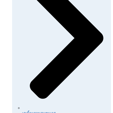
เคเบิ้ลแกลนสแตนเลส