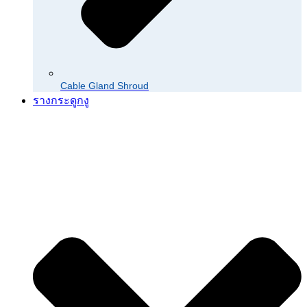
Cable Gland Shroud
รางกระดูกงู