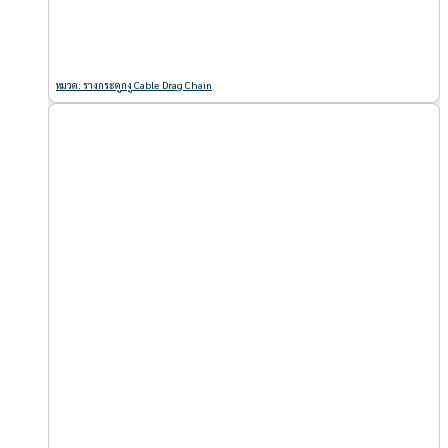
หมวด: รางกระดูกงู Cable Drag Chain