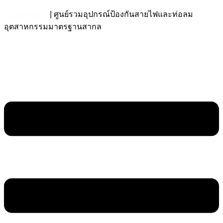
สยามร่วมค้า
| ศูนย์รวมอุปกรณ์ป้องกันสายไฟและท่อลม
อุตสาหกรรมมาตรฐานสากล