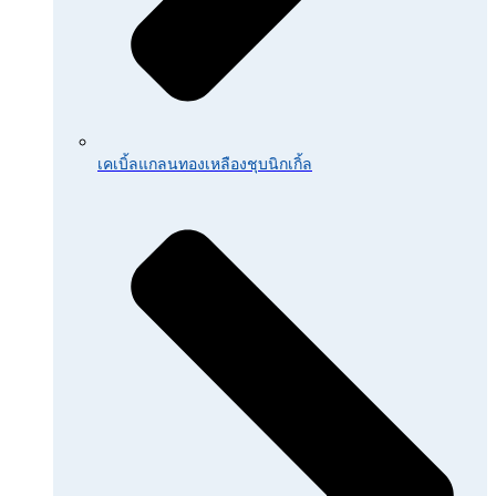
เคเบิ้ลแกลนทองเหลืองชุบนิกเกิ้ล