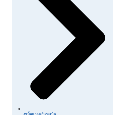
เคเบิ้ลแกลนกันระเบิด