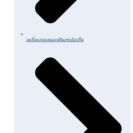
เคเบิ้ลแกลนทองเหลืองชุบนิกเกิ้ล