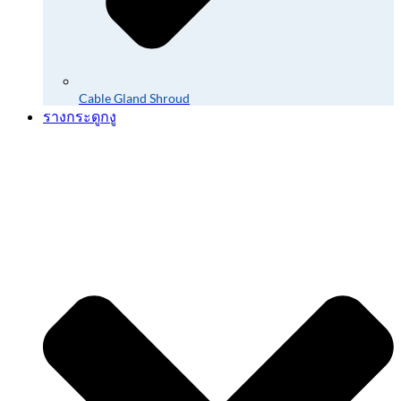
Cable Gland Shroud
รางกระดูกงู