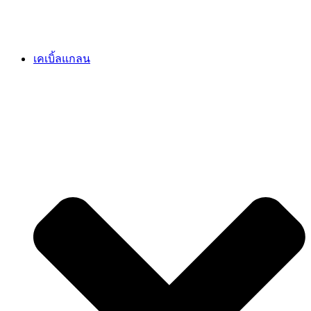
เคเบิ้ลแกลน