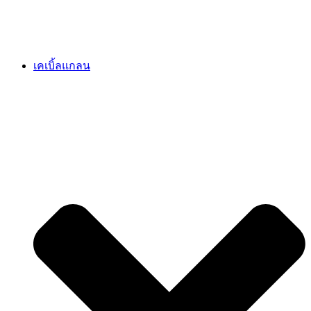
เคเบิ้ลแกลน