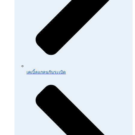
เคเบิ้ลแกลนกันระเบิด