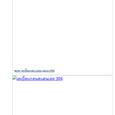
หมวด: เคเบิ้ลแกลน Cable gland IP68