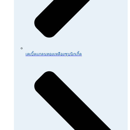
เคเบิ้ลแกลนทองเหลืองชุบนิกเกิ้ล