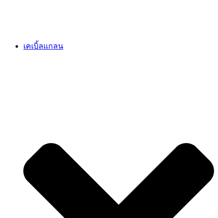
เคเบิ้ลแกลน