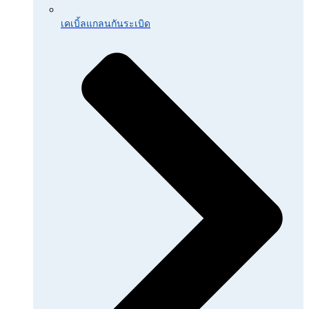
เคเบิ้ลแกลนกันระเบิด