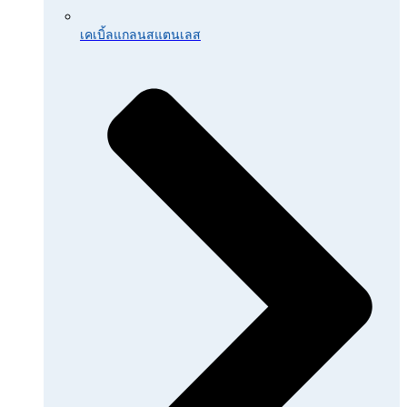
เคเบิ้ลแกลนสแตนเลส