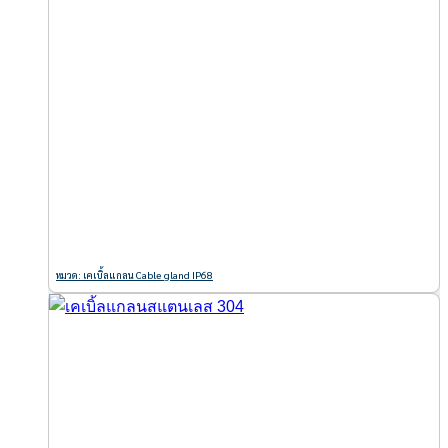
หมวด: เคเบิ้ลแกลน Cable gland IP68