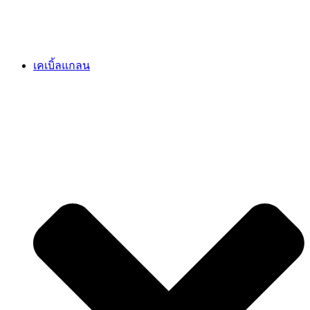
เคเบิ้ลแกลน