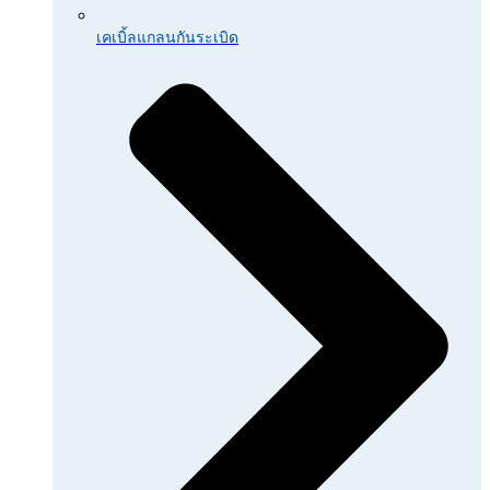
เคเบิ้ลแกลนกันระเบิด