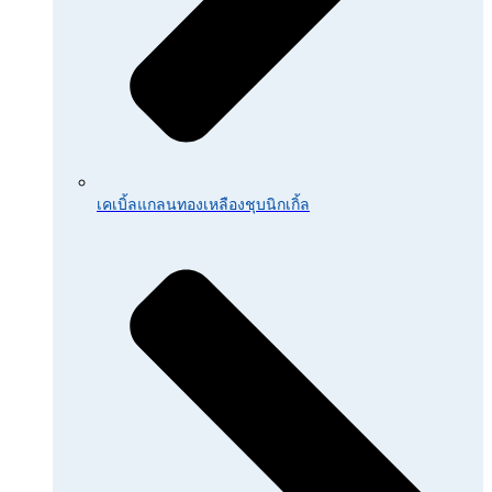
เคเบิ้ลแกลนทองเหลืองชุบนิกเกิ้ล