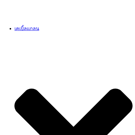
เคเบิ้ลแกลน