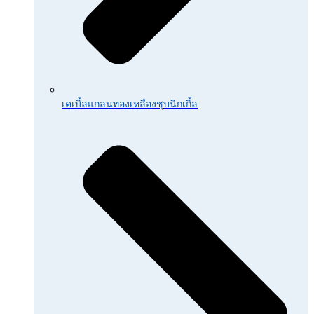
เคเบิ้ลแกลนทองเหลืองชุบนิกเกิ้ล