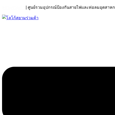
สยามร่วมค้า
| ศูนย์รวมอุปกรณ์ป้องกันสายไฟและท่อลมอุตส