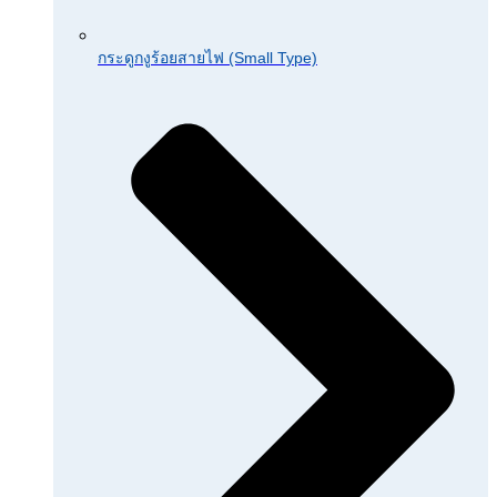
กระดูกงูร้อยสายไฟ (Small Type)