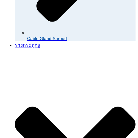
Cable Gland Shroud
รางกระดูกงู