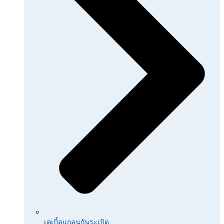
เคเบิ้ลแกลนกันระเบิด