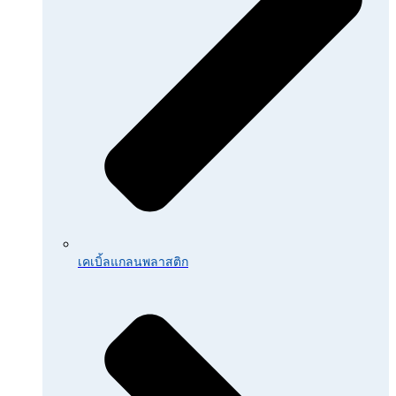
เคเบิ้ลแกลนพลาสติก