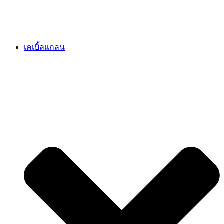
เคเบิ้ลแกลน