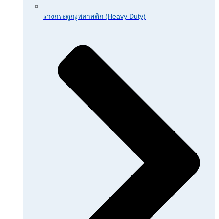
รางกระดูกงูพลาสติก (Heavy Duty)