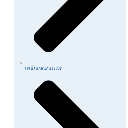
เคเบิ้ลแกลนกันระเบิด