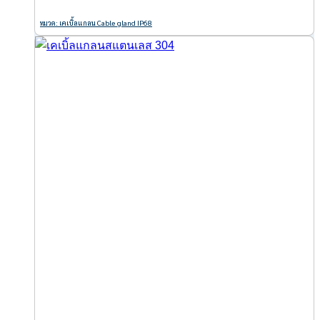
หมวด: เคเบิ้ลแกลน Cable gland IP68