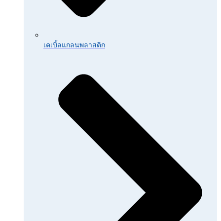
เคเบิ้ลแกลนพลาสติก