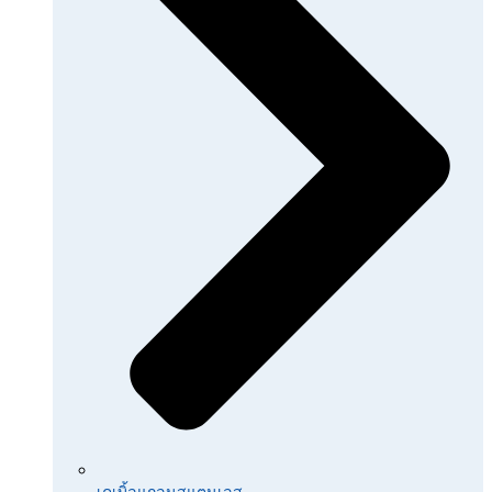
เคเบิ้ลแกลนสแตนเลส