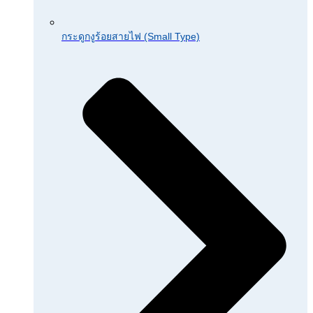
กระดูกงูร้อยสายไฟ (Small Type)