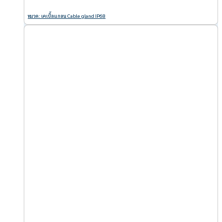
หมวด: เคเบิ้ลแกลน Cable gland IP68