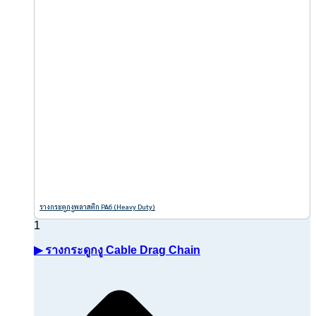
รางกระดูกงูพลาสติก PA6 (Heavy Duty)
▶ รางกระดูกงู Cable Drag Chain