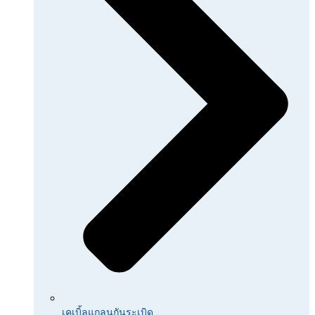
เคเบิ้ลแกลนกันระเบิด