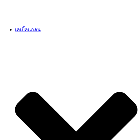
เคเบิ้ลแกลน