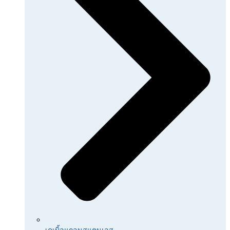
เคเบิ้ลแกลนสแตนเลส