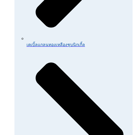
เคเบิ้ลแกลนทองเหลืองชุบนิกเกิ้ล