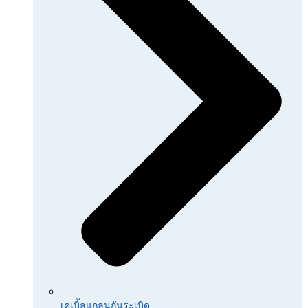
เคเบิ้ลแกลนกันระเบิด