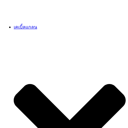
เคเบิ้ลแกลน