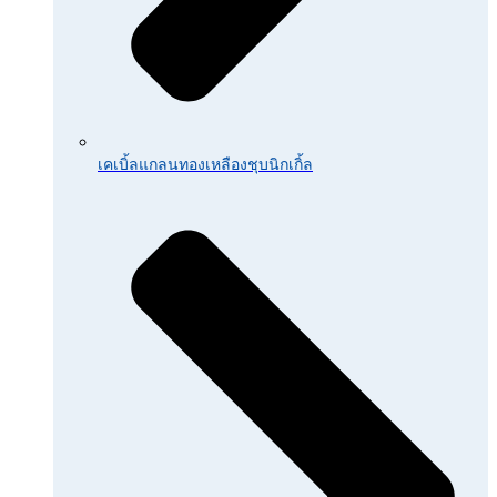
เคเบิ้ลแกลนทองเหลืองชุบนิกเกิ้ล