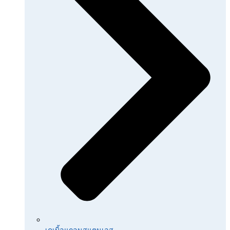
เคเบิ้ลแกลนสแตนเลส