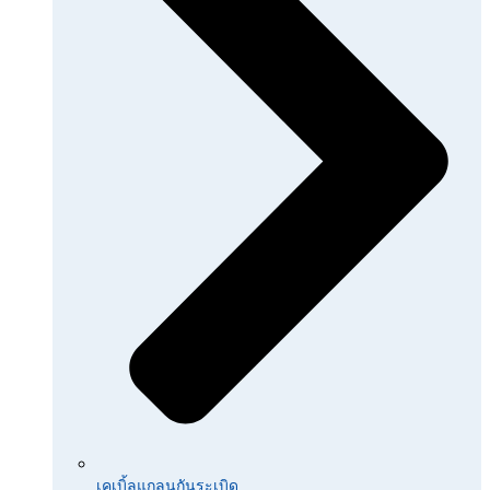
เคเบิ้ลแกลนกันระเบิด