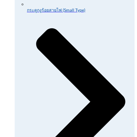
กระดูกงูร้อยสายไฟ (Small Type)