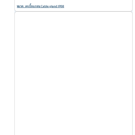
หมวด: เคเบิ้ลแกลน Cable gland IP68