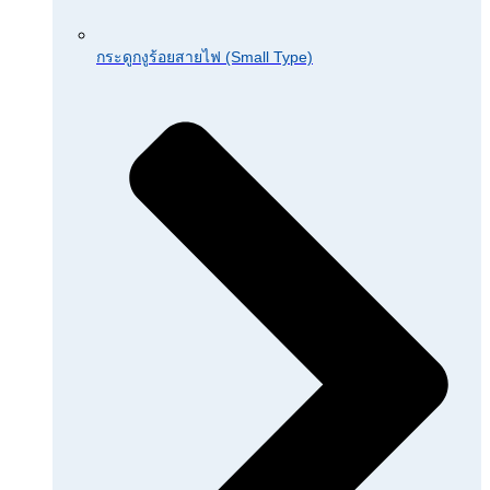
กระดูกงูร้อยสายไฟ (Small Type)