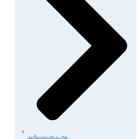
เคเบิ้ลแกลนกันระเบิด