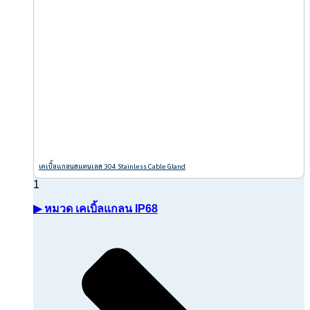
เคเบิ้ลแกลนสแตนเลส 304 Stainless Cable Gland
▶ หมวด เคเบิ้ลแกลน IP68