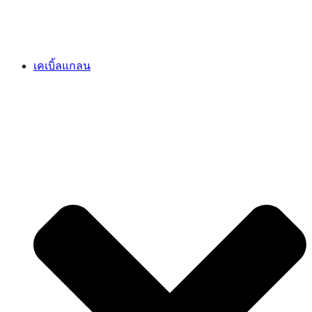
เคเบิ้ลแกลน