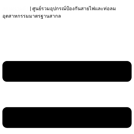
สยามร่วมค้า
| ศูนย์รวมอุปกรณ์ป้องกันสายไฟและท่อลม
อุตสาหกรรมมาตรฐานสากล