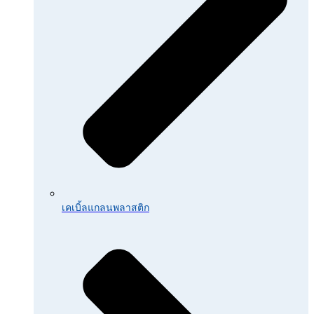
เคเบิ้ลแกลนพลาสติก