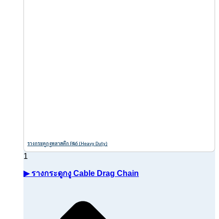
รางกระดูกงูพลาสติก PA6 (Heavy Duty)
▶ รางกระดูกงู Cable Drag Chain