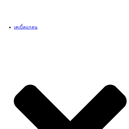
เคเบิ้ลแกลน