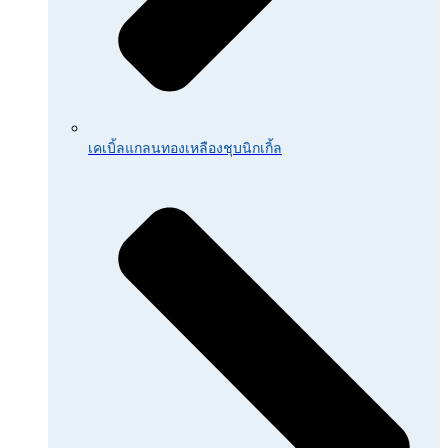
เคเบิ้ลแกลนทองเหลืองชุบนิกเกิ้ล