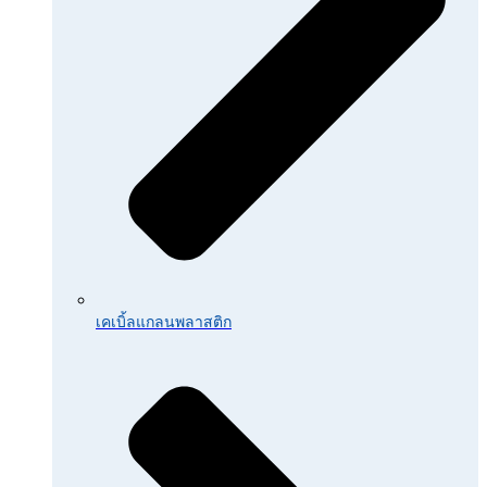
เคเบิ้ลแกลนพลาสติก