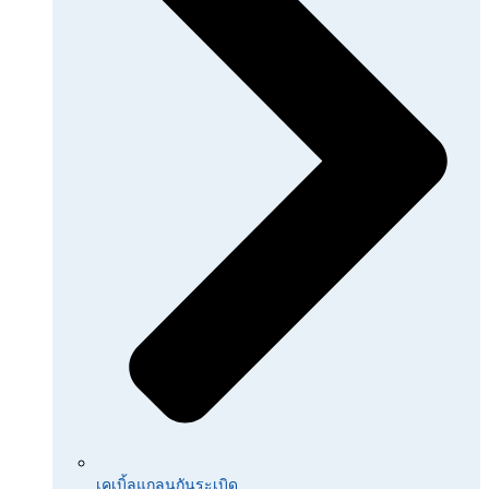
เคเบิ้ลแกลนกันระเบิด