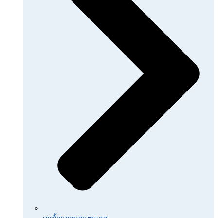
เคเบิ้ลแกลนสแตนเลส