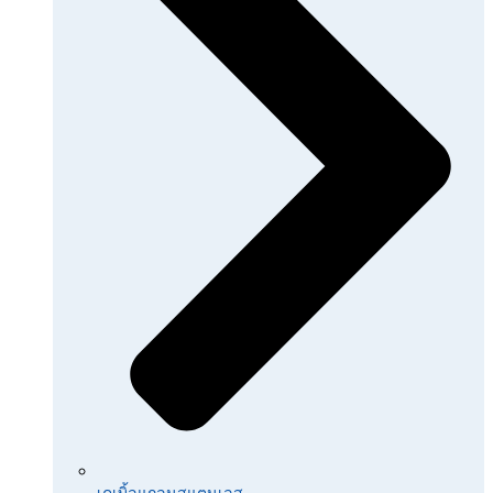
เคเบิ้ลแกลนสแตนเลส