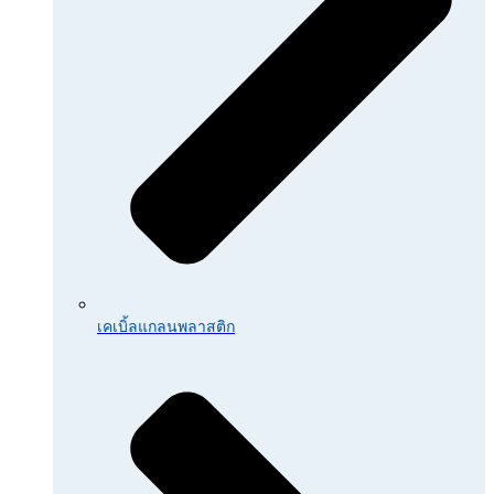
เคเบิ้ลแกลนพลาสติก