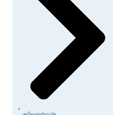
เคเบิ้ลแกลนกันระเบิด