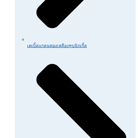
เคเบิ้ลแกลนทองเหลืองชุบนิกเกิ้ล