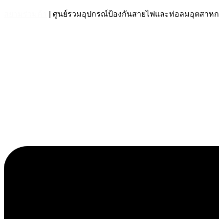
สยามร่วมค้า
| ศูนย์รวมอุปกรณ์ป้องกันสายไฟและท่อลมอุตส