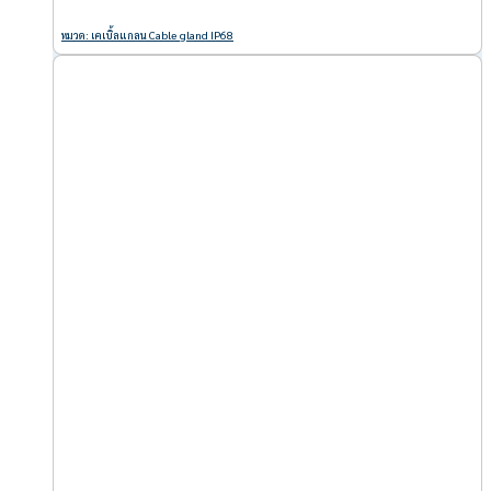
หมวด: เคเบิ้ลแกลน Cable gland IP68