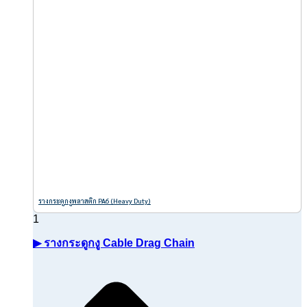
รางกระดูกงูพลาสติก PA6 (Heavy Duty)
▶ รางกระดูกงู Cable Drag Chain