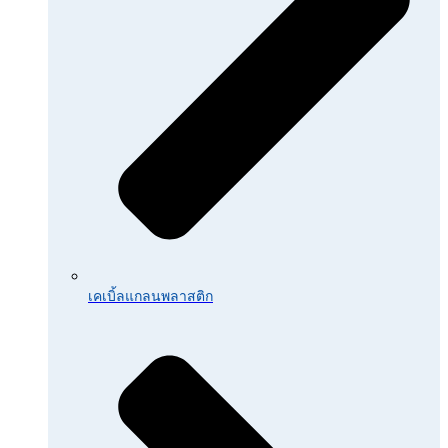
เคเบิ้ลแกลนพลาสติก