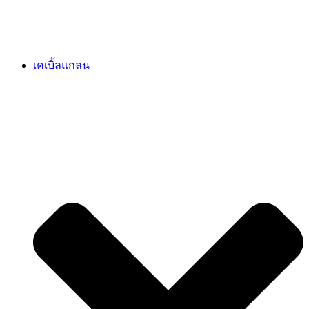
เคเบิ้ลแกลน