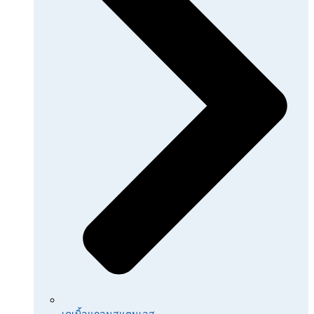
เคเบิ้ลแกลนสแตนเลส