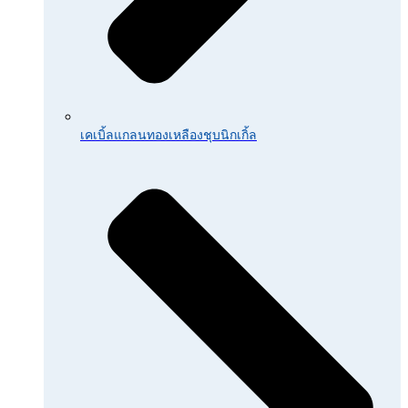
เคเบิ้ลแกลนทองเหลืองชุบนิกเกิ้ล