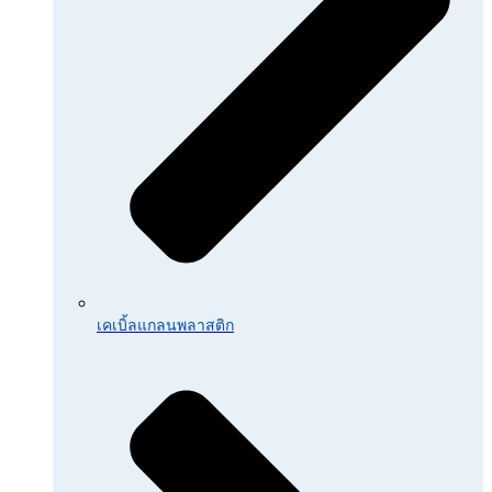
เคเบิ้ลแกลนพลาสติก