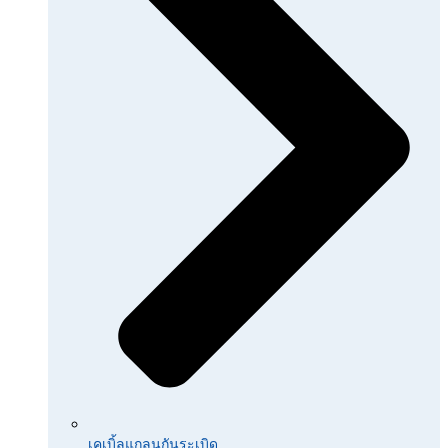
เคเบิ้ลแกลนกันระเบิด