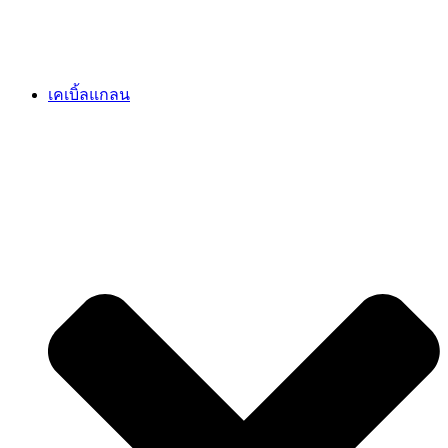
เคเบิ้ลแกลน