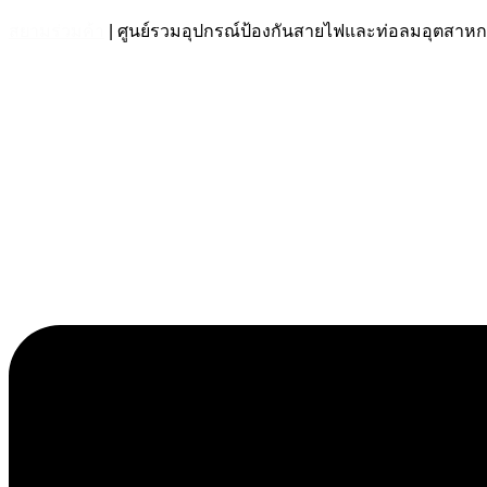
สยามร่วมค้า
| ศูนย์รวมอุปกรณ์ป้องกันสายไฟและท่อลมอุตส