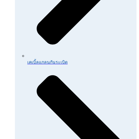
เคเบิ้ลแกลนกันระเบิด