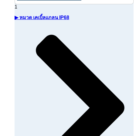
▶ หมวด เคเบิ้ลแกลน IP68