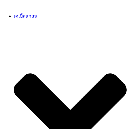
เคเบิ้ลแกลน