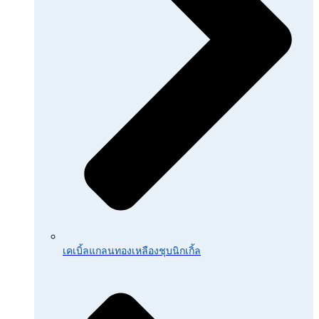
เคเบิ้ลแกลนทองเหลืองชุบนิกเกิ้ล