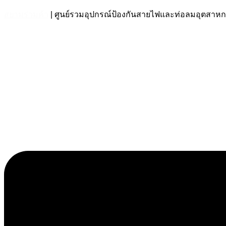
สยามร่วมค้า
| ศูนย์รวมอุปกรณ์ป้องกันสายไฟและท่อลมอุตส