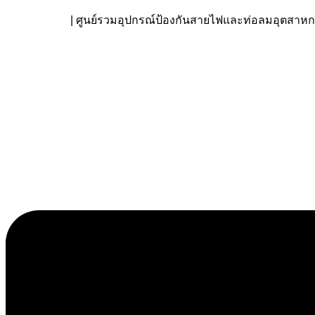
สยามร่วมค้า
| ศูนย์รวมอุปกรณ์ป้องกันสายไฟและท่อลมอุตส