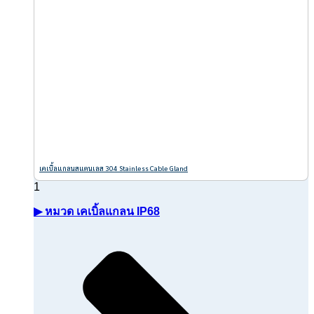
เคเบิ้ลแกลนสแตนเลส 304 Stainless Cable Gland
▶ หมวด เคเบิ้ลแกลน IP68