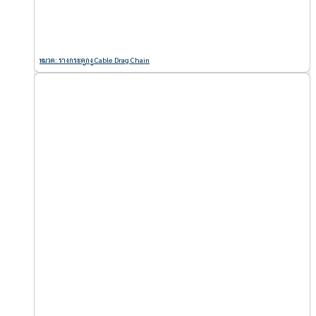
หมวด: รางกระดูกงู Cable Drag Chain