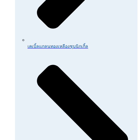
เคเบิ้ลแกลนทองเหลืองชุบนิกเกิ้ล