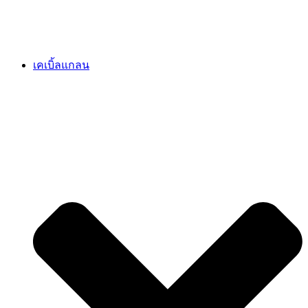
เคเบิ้ลแกลน