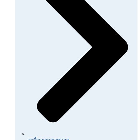
เคเบิ้ลแกลนสแตนเลส