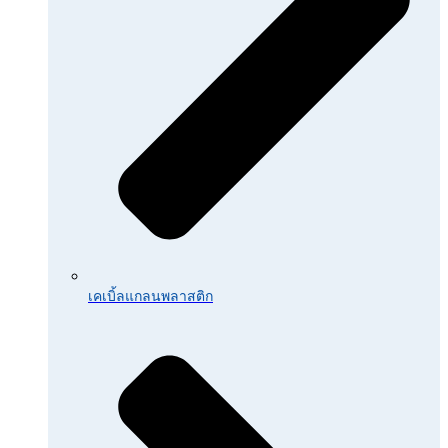
เคเบิ้ลแกลนพลาสติก