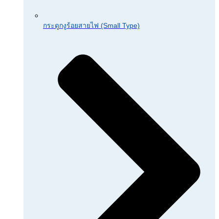
กระดูกงูร้อยสายไฟ (Small Type)