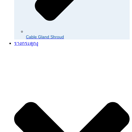
Cable Gland Shroud
รางกระดูกงู