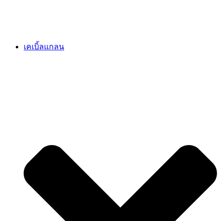
เคเบิ้ลแกลน