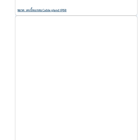
หมวด: เคเบิ้ลแกลน Cable gland IP68