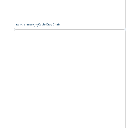
หมวด: รางกระดูกงู Cable Drag Chain