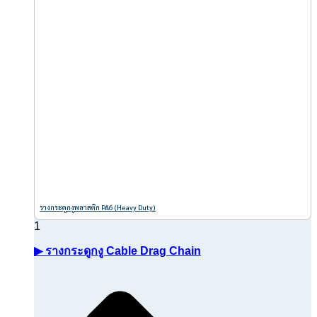
รางกระดูกงูพลาสติก PA6 (Heavy Duty)
▶ รางกระดูกงู Cable Drag Chain