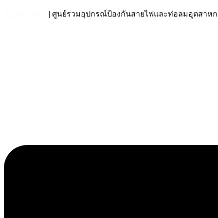
สยามร่วมค้า
| ศูนย์รวมอุปกรณ์ป้องกันสายไฟและท่อลมอุตส