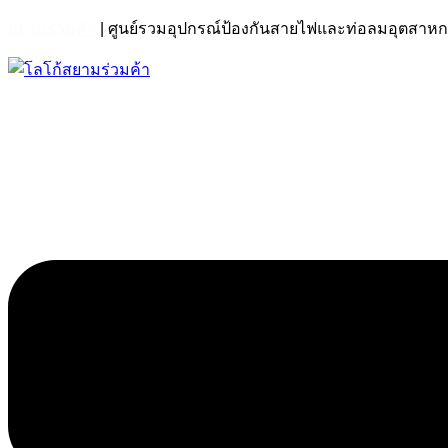
สยามร่วมค้า
| ศูนย์รวมอุปกรณ์ป้องกันสายไฟและท่อลมอุตส