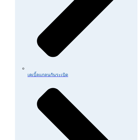
เคเบิ้ลแกลนกันระเบิด