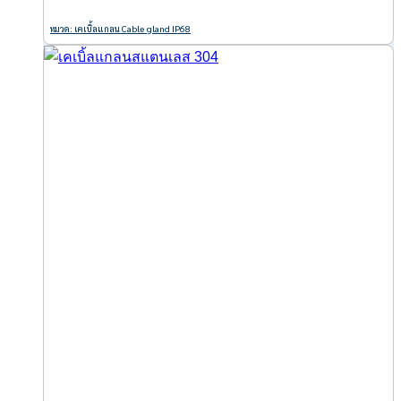
หมวด: เคเบิ้ลแกลน Cable gland IP68