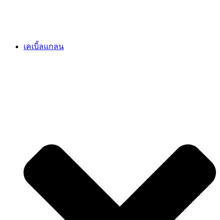
เคเบิ้ลแกลน