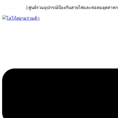
สยามร่วมค้า
| ศูนย์รวมอุปกรณ์ป้องกันสายไฟและท่อลมอุตส