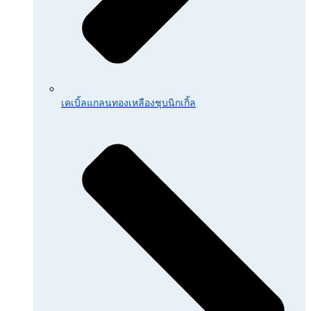
เคเบิ้ลแกลนทองเหลืองชุบนิกเกิ้ล