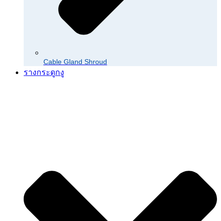
Cable Gland Shroud
รางกระดูกงู