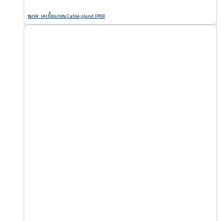
หมวด: เคเบิ้ลแกลน Cable gland IP68