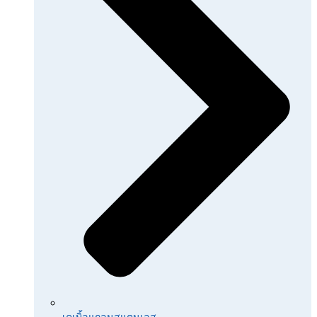
เคเบิ้ลแกลนสแตนเลส