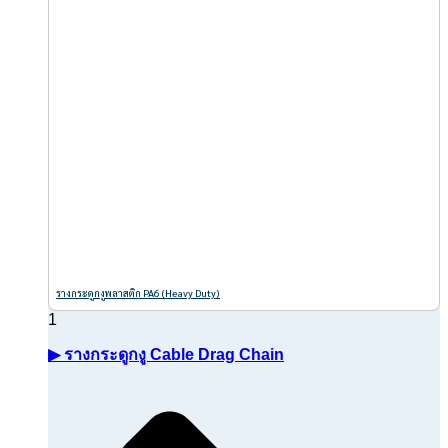
รางกระดูกงูพลาสติก PA6 (Heavy Duty)
▶ รางกระดูกงู Cable Drag Chain