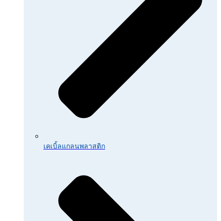
เคเบิ้ลแกลนพลาสติก