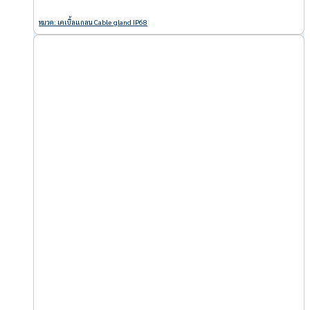
หมวด: เคเบิ้ลแกลน Cable gland IP68