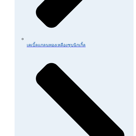
เคเบิ้ลแกลนทองเหลืองชุบนิกเกิ้ล