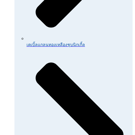
เคเบิ้ลแกลนทองเหลืองชุบนิกเกิ้ล