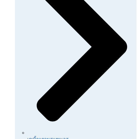
เคเบิ้ลแกลนสแตนเลส