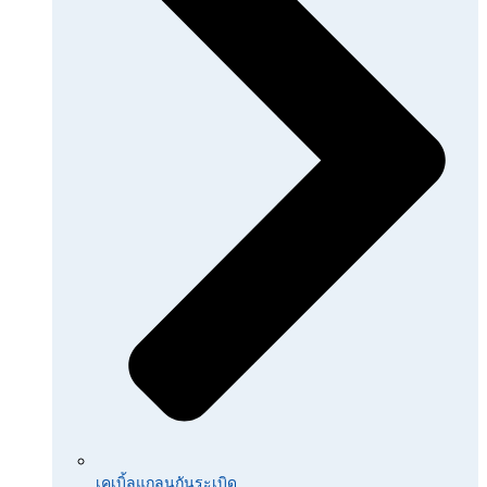
เคเบิ้ลแกลนกันระเบิด