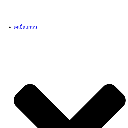
เคเบิ้ลแกลน