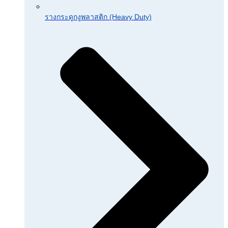
รางกระดูกงูพลาสติก (Heavy Duty)