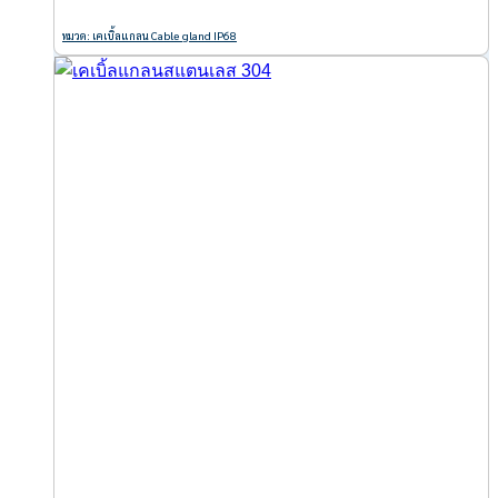
หมวด: เคเบิ้ลแกลน Cable gland IP68