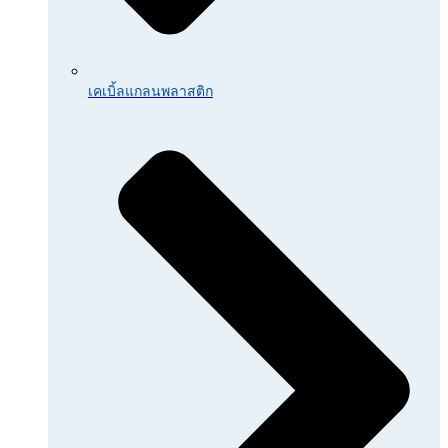
เคเบิ้ลแกลนพลาสติก