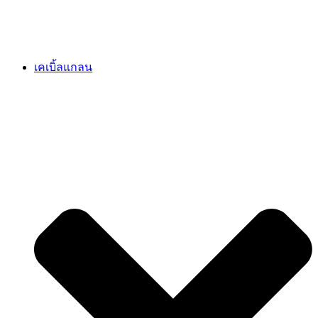
เคเบิ้ลแกลน