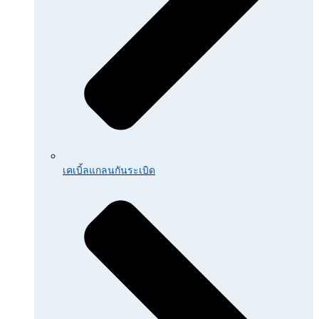
เคเบิ้ลแกลนกันระเบิด