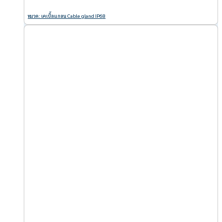
หมวด: เคเบิ้ลแกลน Cable gland IP68