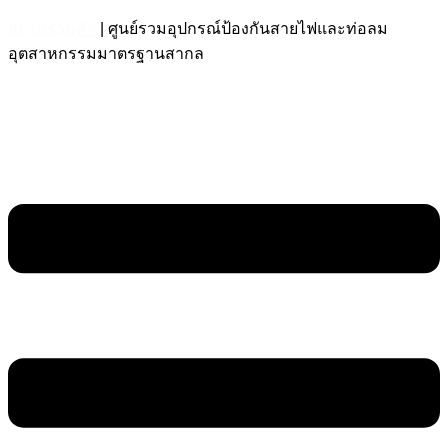
สยามร่วมค้า
| ศูนย์รวมอุปกรณ์ป้องกันสายไฟและท่อลม
อุตสาหกรรมมาตรฐานสากล