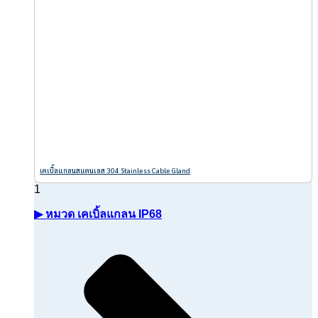
เคเบิ้ลแกลนสแตนเลส 304 Stainless Cable Gland
▶ หมวด เคเบิ้ลแกลน IP68