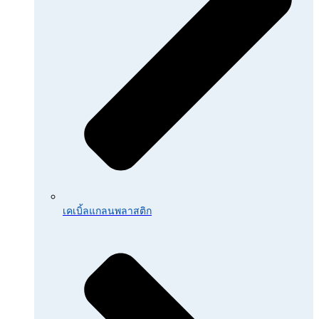
เคเบิ้ลแกลนพลาสติก