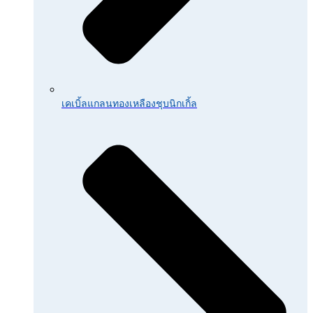
เคเบิ้ลแกลนทองเหลืองชุบนิกเกิ้ล