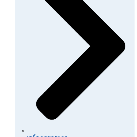
เคเบิ้ลแกลนสแตนเลส