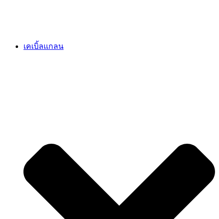
เคเบิ้ลแกลน