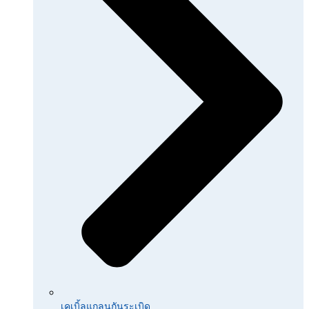
เคเบิ้ลแกลนกันระเบิด