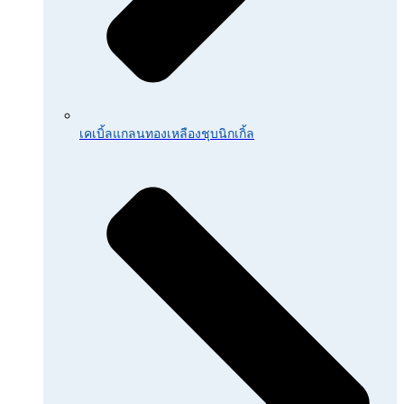
เคเบิ้ลแกลนทองเหลืองชุบนิกเกิ้ล