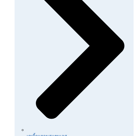
เคเบิ้ลแกลนสแตนเลส