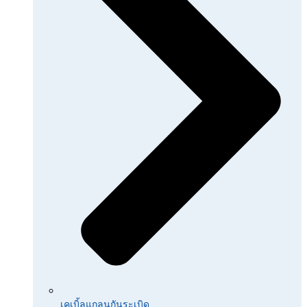
เคเบิ้ลแกลนกันระเบิด