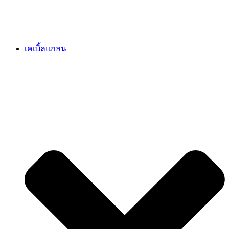
เคเบิ้ลแกลน