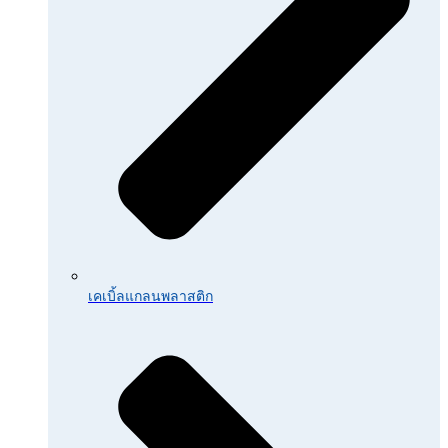
เคเบิ้ลแกลนพลาสติก