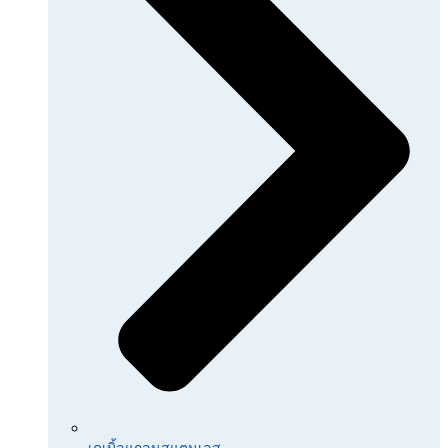
เคเบิ้ลแกลนสแตนเลส