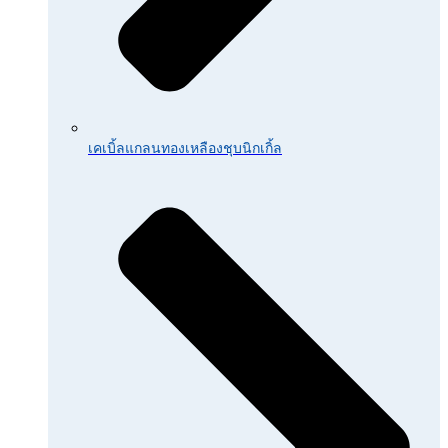
เคเบิ้ลแกลนทองเหลืองชุบนิกเกิ้ล