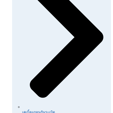
เคเบิ้ลแกลนกันระเบิด