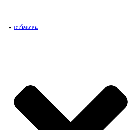
เคเบิ้ลแกลน